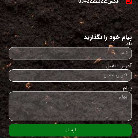
فکس:0342222222
پیام خود را بگذارید
نام
آدرس ایمیل
پیام
ارسال