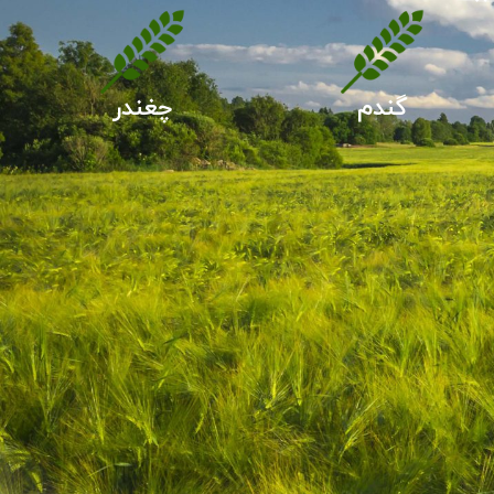
گندم
چغندر