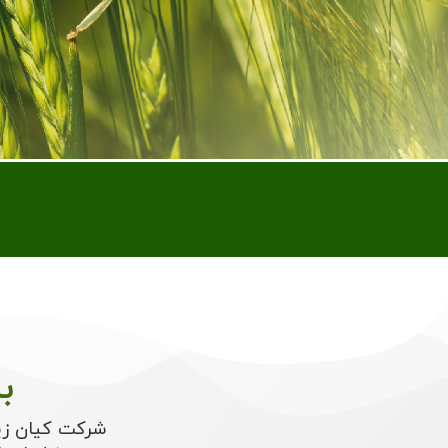
ب
شرکت کیان زی