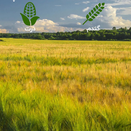
گندم
ذرت